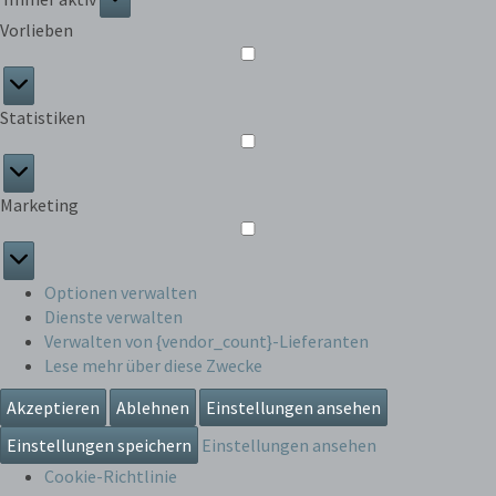
Funktional
Vorlieben
Vorlieben
Statistiken
Statistiken
Marketing
Marketing
Optionen verwalten
Dienste verwalten
Verwalten von {vendor_count}-Lieferanten
Lese mehr über diese Zwecke
Akzeptieren
Ablehnen
Einstellungen ansehen
Einstellungen speichern
Einstellungen ansehen
Cookie-Richtlinie