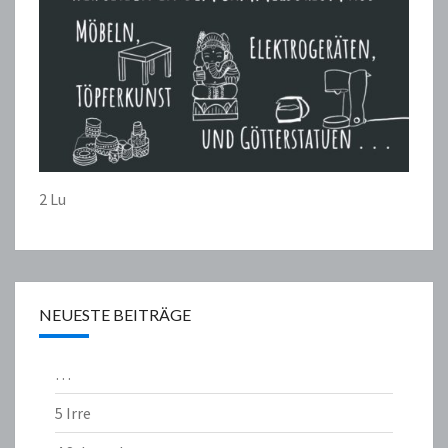
2 Lu
NEUESTE BEITRÄGE
…
5 Irre